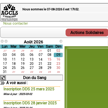
Nous sommes le 07-08-2026 il est
17h52
.
Nous contacter
Actions Solidaires
Août 2026
Lun
Mar
Mer
Jeu
Ven
Sam
Dim
01
02
27
28
29
30
31
03
04
05
06
07
08
09
10
11
12
13
15
16
14
17
18
19
20
21
22
23
24
25
26
27
28
29
30
31
01
02
03
04
05
06
Don du Sang
A voir aussi :
Inscription DDS 25 mars 2025
Mise à jour : 2025-03-02
Inscription DDS 28 janvier 2025