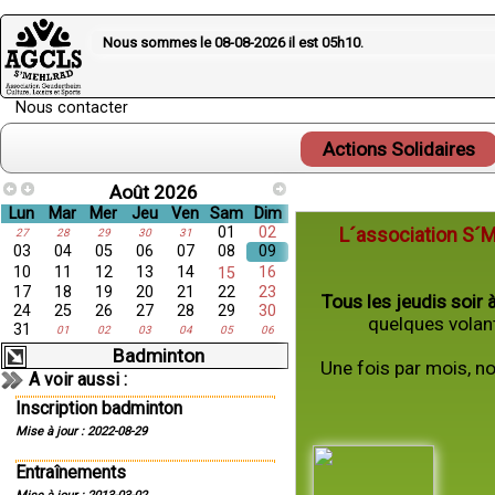
Nous sommes le 08-08-2026 il est
05h10
.
Nous contacter
Actions Solidaires
Août 2026
Lun
Mar
Mer
Jeu
Ven
Sam
Dim
01
02
L´association S´
27
28
29
30
31
03
04
05
06
07
08
09
10
11
12
13
14
16
15
17
18
19
20
21
22
23
Tous les jeudis soir 
24
25
26
27
28
29
30
quelques volant
31
01
02
03
04
05
06
Badminton
Une fois par mois, n
A voir aussi :
Inscription badminton
Mise à jour : 2022-08-29
Entraînements