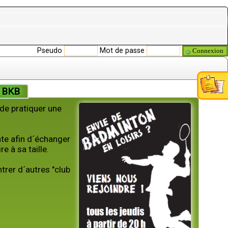
Pseudo
Mot de passe
e BKB
de pratiquer une
nte afin d´échanger
 à sa taille.
rer d´autres "club