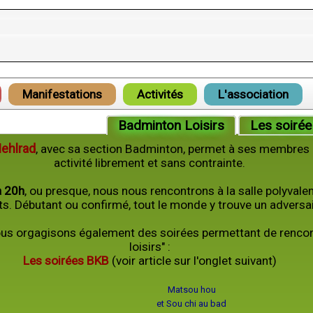
Manifestations
Activités
L'association
Badminton Loisirs
Les soiré
Mehlrad
, avec sa section Badminton, permet à ses membres 
activité librement et sans contrainte.
à 20h
, ou presque, nous nous rencontrons à la salle polyvale
s. Débutant ou confirmé, tout le monde y trouve un adversaire
ous orgagisons également des soirées permettant de rencont
loisirs" :
Les soirées BKB
(voir article sur l'onglet suivant)
Matsou hou
et Sou chi au bad