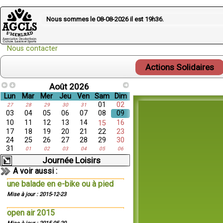
Nous sommes le 08-08-2026 il est
19h36
.
Nous contacter
Actions Solidaires
Août 2026
Lun
Mar
Mer
Jeu
Ven
Sam
Dim
01
02
27
28
29
30
31
03
04
05
06
07
08
09
10
11
12
13
14
16
15
17
18
19
20
21
22
23
24
25
26
27
28
29
30
31
01
02
03
04
05
06
Journée Loisirs
A voir aussi :
une balade en e-bike ou à pied
Mise à jour : 2015-12-23
open air 2015