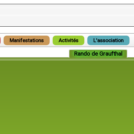
Manifestations
Activités
L'association
Rando de Graufthal