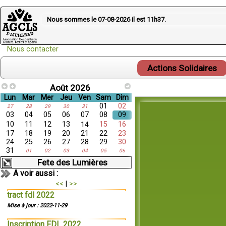
Nous sommes le 07-08-2026 il est
11h37
.
Nous contacter
Actions Solidaires
Août 2026
Lun
Mar
Mer
Jeu
Ven
Sam
Dim
01
02
27
28
29
30
31
03
04
05
06
07
08
09
10
11
12
13
15
16
14
17
18
19
20
21
22
23
24
25
26
27
28
29
30
31
01
02
03
04
05
06
Fete des Lumières
A voir aussi :
<<
|
>>
tract fdl 2022
Mise à jour : 2022-11-29
Inscription FDL 2022