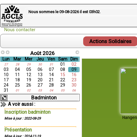
Nous sommes le 09-08-2026 il est
03h02
.
Nous contacter
Actions Solidaires
Août 2026
Lun
Mar
Mer
Jeu
Ven
Sam
Dim
01
02
27
28
29
30
31
03
04
05
06
07
08
09
10
11
12
13
14
15
16
17
18
19
20
21
22
23
24
25
26
27
28
29
30
31
01
02
03
04
05
06
Badminton
A voir aussi :
Inscription badminton
  Hange
Mise à jour : 2022-08-29
Présentation
Mise à jour : 2014-11-19